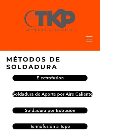
MÉTODOS DE
SOLDADURA
Electrofusion
Soldadura de Aporte por Aire Caliente
Soldadura por Extrusión
Termofusión a Tope