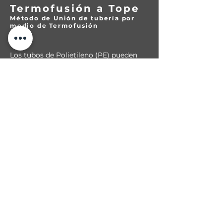
Termofusión a Tope
Método de Unión de tubería por
medio de Termofusión
Los tubos de Polietileno (PE) pueden
unirse por soldadura térmica. Esto es,
preparar las dos caras a unir, retirar la
parte externa y dejarlas planas una
frente a otra, calentar a una
temperatura de 220ºC por un tiempo
establecido por medio de un calentador
eléctrico de caras planas, para luego
rápidamente, quitar el calentador y unir
las superficies aún calientes a una
presión determinada hasta que la unión
cumpla con un tiempo de enfriamiento,
también predeterminado.
Los sistemas de unión de termofusón
más comúnmente utilizados son: