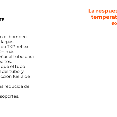
La respues
temperatu
TE
ex
en el bombeo.
largas.
ubo TKP-reflex
CAPA EXTERNA
ión más
ñar el tubo para
eltos.
 que el tubo
 del tubo, y
cción fuera de
ESPESOR 10% +/- 5%
 es reducida de
CAPA INTERNA
soportes.
PE-4710 / PE 100