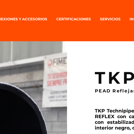
EXIONES Y ACCESORIOS
CERTIFICACIONES
SERVICIOS
I
TK
PEAD Reflejan
TKP Technipipe
REFLEX con ca
con estabiliz
interior negro,