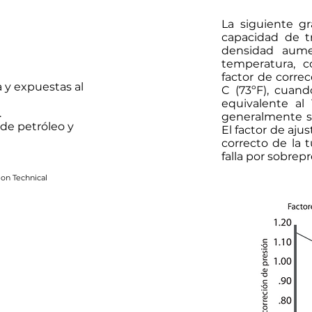
La siguiente gr
capacidad de tr
densidad aume
temperatura, 
factor de corre
a y expuestas al
C (73ºF), cuand
equivalente al
.
generalmente se
 de petróleo y
El factor de aju
correcto de la 
falla por sobrepr
ion Technical